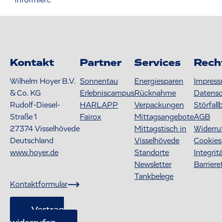
Kontakt
Partner
Services
Rech
Wilhelm Hoyer B.V.
Sonnentau
Energiesparen
Impres
& Co. KG
Erlebniscampus
Rücknahme
Datens
Rudolf-Diesel-
HARLAPP
Verpackungen
Störfall
Straße 1
Fairox
Mittagsangebote
AGB
27374
Visselhövede
Mittagstisch in
Widerru
Deutschland
Visselhövede
Cookies
www.hoyer.de
Standorte
Integrit
Newsletter
Barriere
Tankbelege
Kontaktformular
Vertrag