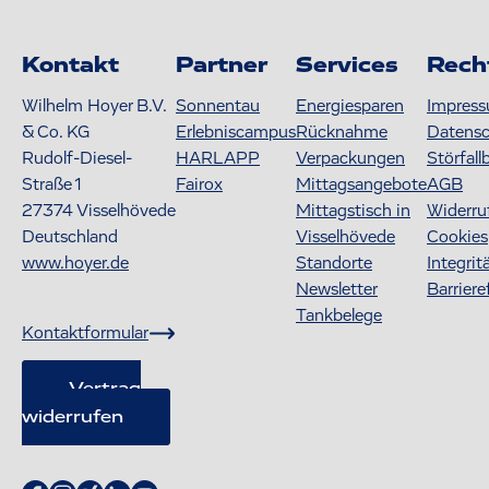
Kontakt
Partner
Services
Rech
Wilhelm Hoyer B.V.
Sonnentau
Energiesparen
Impres
& Co. KG
Erlebniscampus
Rücknahme
Datens
Rudolf-Diesel-
HARLAPP
Verpackungen
Störfall
Straße 1
Fairox
Mittagsangebote
AGB
27374
Visselhövede
Mittagstisch in
Widerru
Deutschland
Visselhövede
Cookies
www.hoyer.de
Standorte
Integrit
Newsletter
Barriere
Tankbelege
Kontaktformular
Vertrag
widerrufen