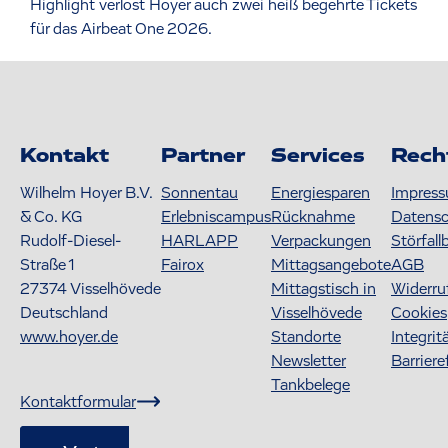
Highlight verlost Hoyer auch zwei heiß begehrte Tickets
für das Airbeat One 2026.
Kontakt
Partner
Services
Rech
Wilhelm Hoyer B.V.
Sonnentau
Energiesparen
Impres
& Co. KG
Erlebniscampus
Rücknahme
Datens
Rudolf-Diesel-
HARLAPP
Verpackungen
Störfall
Straße 1
Fairox
Mittagsangebote
AGB
27374
Visselhövede
Mittagstisch in
Widerru
Deutschland
Visselhövede
Cookies
www.hoyer.de
Standorte
Integrit
Newsletter
Barriere
Tankbelege
Kontaktformular