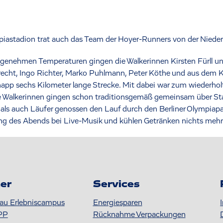
astadion trat auch das Team der Hoyer-Runners von der Niederl
enehmen Temperaturen gingen die Walkerinnen Kirsten Fürll und
recht, Ingo Richter, Marko Puhlmann, Peter Köthe und aus dem 
napp sechs Kilometer lange Strecke. Mit dabei war zum wiederholt
e Walkerinnen gingen schon traditionsgemäß gemeinsam über Start
r als auch Läufer genossen den Lauf durch den Berliner Olympiapa
ng des Abends bei Live-Musik und kühlen Getränken nichts mehr
er
Services
au Erlebniscampus
Energiesparen
PP
Rücknahme Verpackungen