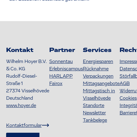
Kontakt
Partner
Services
Rech
Wilhelm Hoyer B.V.
Sonnentau
Energiesparen
Impres
& Co. KG
Erlebniscampus
Rücknahme
Datens
Rudolf-Diesel-
HARLAPP
Verpackungen
Störfall
Straße 1
Fairox
Mittagsangebote
AGB
27374
Visselhövede
Mittagstisch in
Widerru
Deutschland
Visselhövede
Cookies
www.hoyer.de
Standorte
Integrit
Newsletter
Barriere
Tankbelege
Kontaktformular