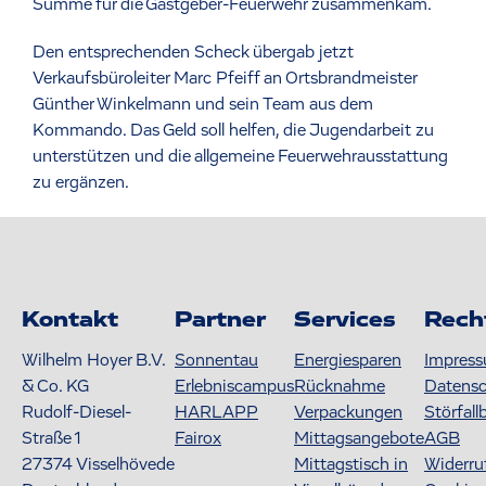
Summe für die Gastgeber-Feuerwehr zusammenkam.
Den entsprechenden Scheck übergab jetzt
Verkaufsbüroleiter Marc Pfeiff an Ortsbrandmeister
Günther Winkelmann und sein Team aus dem
Kommando. Das Geld soll helfen, die Jugendarbeit zu
unterstützen und die allgemeine Feuerwehrausstattung
zu ergänzen.
Kontakt
Partner
Services
Rech
Wilhelm Hoyer B.V.
Sonnentau
Energiesparen
Impres
& Co. KG
Erlebniscampus
Rücknahme
Datens
Rudolf-Diesel-
HARLAPP
Verpackungen
Störfall
Straße 1
Fairox
Mittagsangebote
AGB
27374
Visselhövede
Mittagstisch in
Widerru