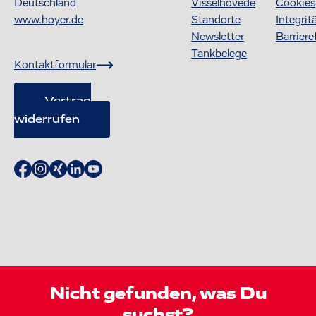
Deutschland
Visselhövede
Cookies
www.hoyer.de
Standorte
Integrit
Newsletter
Barriere
Tankbelege
Kontaktformular
Vertrag
widerrufen
Nicht gefunden, was Du
suchst?