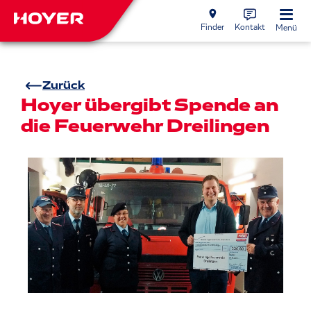
Finder
Kontakt
Menü
Zurück
Hoyer übergibt Spende an
die Feuerwehr Dreilingen