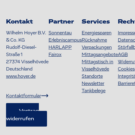
Kontakt
Partner
Services
Rech
Wilhelm Hoyer B.V.
Sonnentau
Energiesparen
Impres
& Co. KG
Erlebniscampus
Rücknahme
Datens
Rudolf-Diesel-
HARLAPP
Verpackungen
Störfall
Straße 1
Fairox
Mittagsangebote
AGB
27374
Visselhövede
Mittagstisch in
Widerru
Deutschland
Visselhövede
Cookies
www.hoyer.de
Standorte
Integrit
Newsletter
Barriere
Tankbelege
Kontaktformular
Vertrag
widerrufen