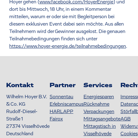
Hoyer gehen (
www.facebook.com/HoyerEnergie
) und
dort bis Mittwoch, 18 Uhr, in einem Kommentar
mitteilen, warum er oder sie mit Begleitperson bei
diesem exklusiven Event dabei sein möchte. Aus allen
Teilnehmern wird der Gewinner ausgelost. Die genauen
Teilnahmebedingungen finden sich unter
https://www.hoyer-energie.de/teilnahmebedingungen
.
Kontakt
Partner
Services
Rech
Wilhelm Hoyer B.V.
Sonnentau
Energiesparen
Impres
& Co. KG
Erlebniscampus
Rücknahme
Datens
Rudolf-Diesel-
HARLAPP
Verpackungen
Störfall
Straße 1
Fairox
Mittagsangebote
AGB
27374
Visselhövede
Mittagstisch in
Widerru
Deutschland
Visselhövede
Cookies