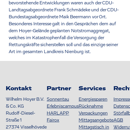
bevorstehende Entwicklungen waren auch der CDU-
Landtagsabgeordnete Frank Schmädeke und der CDU-
Bundestagsabgeordnete Maik Beermann vor Ort.
Besonderes Interesse galt in den Gesprächen dem auf
dem Hoyer-Gelände geplanten Notstromaggregat,
welches im Katastrophenfall die Versorgung der
Rettungskräfte sicherstellen soll und das einzige seiner
Art im gesamten Landkreis Nienburg ist.
Kontakt
Partner
Services
Rech
Wilhelm Hoyer B.V.
Sonnentau
Energiesparen
Impres
& Co. KG
Erlebniscampus
Rücknahme
Datens
Rudolf-Diesel-
HARLAPP
Verpackungen
Störfall
Straße 1
Fairox
Mittagsangebote
AGB
27374
Visselhövede
Mittagstisch in
Widerru