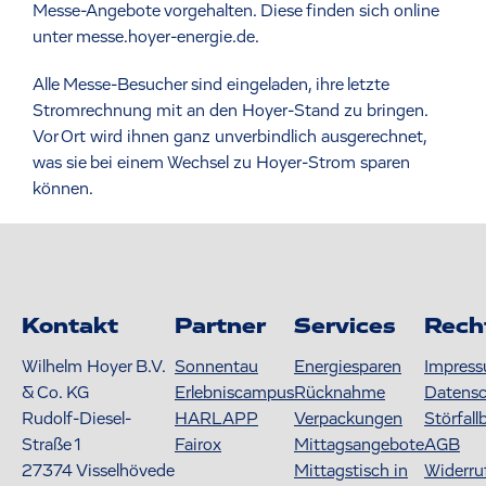
Messe-Angebote vorgehalten. Diese finden sich online
unter messe.hoyer-energie.de.
Alle Messe-Besucher sind eingeladen, ihre letzte
Stromrechnung mit an den Hoyer-Stand zu bringen.
Vor Ort wird ihnen ganz unverbindlich ausgerechnet,
was sie bei einem Wechsel zu Hoyer-Strom sparen
können.
Kontakt
Partner
Services
Rech
Wilhelm Hoyer B.V.
Sonnentau
Energiesparen
Impres
& Co. KG
Erlebniscampus
Rücknahme
Datens
Rudolf-Diesel-
HARLAPP
Verpackungen
Störfall
Straße 1
Fairox
Mittagsangebote
AGB
27374
Visselhövede
Mittagstisch in
Widerru