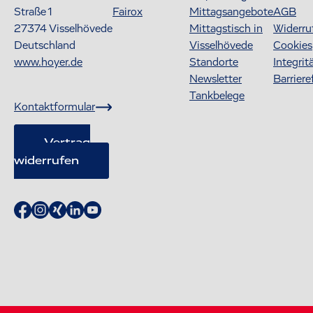
Straße 1
Fairox
Mittagsangebote
AGB
27374
Visselhövede
Mittagstisch in
Widerru
Deutschland
Visselhövede
Cookies
www.hoyer.de
Standorte
Integrit
Newsletter
Barriere
Tankbelege
Kontaktformular
Vertrag
widerrufen