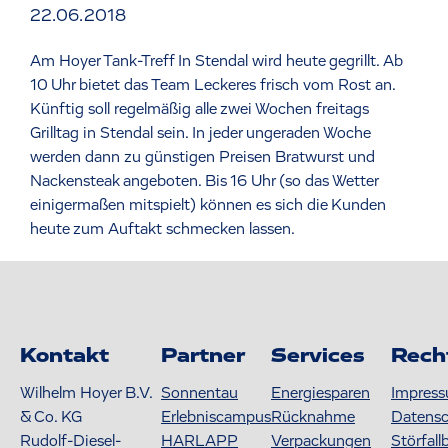
22.06.2018
Am Hoyer Tank-Treff In Stendal wird heute gegrillt. Ab
10 Uhr bietet das Team Leckeres frisch vom Rost an.
Künftig soll regelmäßig alle zwei Wochen freitags
Grilltag in Stendal sein. In jeder ungeraden Woche
werden dann zu günstigen Preisen Bratwurst und
Nackensteak angeboten. Bis 16 Uhr (so das Wetter
einigermaßen mitspielt) können es sich die Kunden
heute zum Auftakt schmecken lassen.
Kontakt
Partner
Services
Rech
Wilhelm Hoyer B.V.
Sonnentau
Energiesparen
Impres
& Co. KG
Erlebniscampus
Rücknahme
Datens
Rudolf-Diesel-
HARLAPP
Verpackungen
Störfall