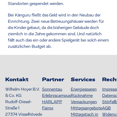
Standorten gespendet werden.
Bei Känguru fließt das Geld wird in den Neubau der
Einrichtung. Zwei neue Betreuungshäuser werden für
die Kinder gebaut, da die bisherigen Gebäude doch
ziemlich in die Jahre gekommen sind. Und natürlich
fällt auch das ein oder andere Spielgerät bei solch einem
zusätzlichen Budget ab.
Kontakt
Partner
Services
Rech
Wilhelm Hoyer B.V.
Sonnentau
Energiesparen
Impres
& Co. KG
Erlebniscampus
Rücknahme
Datens
Rudolf-Diesel-
HARLAPP
Verpackungen
Störfall
Straße 1
Fairox
Mittagsangebote
AGB
27374
Visselhövede
Mittagstisch in
Widerru