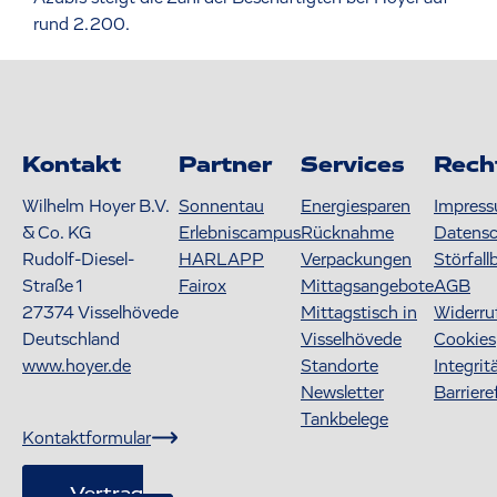
rund 2.200.
Kontakt
Partner
Services
Rech
Wilhelm Hoyer B.V.
Sonnentau
Energiesparen
Impres
& Co. KG
Erlebniscampus
Rücknahme
Datens
Rudolf-Diesel-
HARLAPP
Verpackungen
Störfall
Straße 1
Fairox
Mittagsangebote
AGB
27374
Visselhövede
Mittagstisch in
Widerru
Deutschland
Visselhövede
Cookies
www.hoyer.de
Standorte
Integrit
Newsletter
Barriere
Tankbelege
Kontaktformular
Vertrag