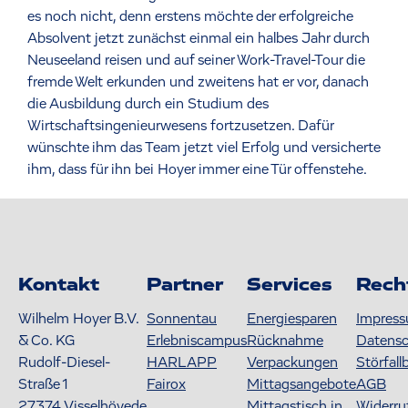
es noch nicht, denn erstens möchte der erfolgreiche
Absolvent jetzt zunächst einmal ein halbes Jahr durch
Neuseeland reisen und auf seiner Work-Travel-Tour die
fremde Welt erkunden und zweitens hat er vor, danach
die Ausbildung durch ein Studium des
Wirtschaftsingenieurwesens fortzusetzen. Dafür
wünschte ihm das Team jetzt viel Erfolg und versicherte
ihm, dass für ihn bei Hoyer immer eine Tür offenstehe.
Kontakt
Partner
Services
Rech
Wilhelm Hoyer B.V.
Sonnentau
Energiesparen
Impres
& Co. KG
Erlebniscampus
Rücknahme
Datens
Rudolf-Diesel-
HARLAPP
Verpackungen
Störfall
Straße 1
Fairox
Mittagsangebote
AGB
27374
Visselhövede
Mittagstisch in
Widerru