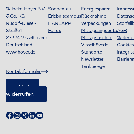
Wilhelm Hoyer B.V.
Sonnentau
Energiesparen
Impres
& Co. KG
Erlebniscampus
Rücknahme
Datens
Rudolf-Diesel-
HARLAPP
Verpackungen
Störfall
Straße 1
Fairox
Mittagsangebote
AGB
27374
Visselhövede
Mittagstisch in
Widerru
Deutschland
Visselhövede
Cookies
www.hoyer.de
Standorte
Integrit
Newsletter
Barriere
Tankbelege
Kontaktformular
Vertrag
widerrufen