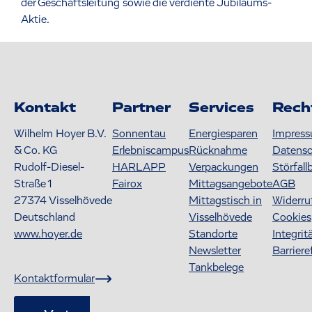
der Geschäftsleitung sowie die verdiente Jubiläums-
Aktie.
Kontakt
Partner
Services
Rech
Wilhelm Hoyer B.V.
Sonnentau
Energiesparen
Impres
& Co. KG
Erlebniscampus
Rücknahme
Datens
Rudolf-Diesel-
HARLAPP
Verpackungen
Störfall
Straße 1
Fairox
Mittagsangebote
AGB
27374
Visselhövede
Mittagstisch in
Widerru
Deutschland
Visselhövede
Cookies
www.hoyer.de
Standorte
Integrit
Newsletter
Barriere
Tankbelege
Kontaktformular