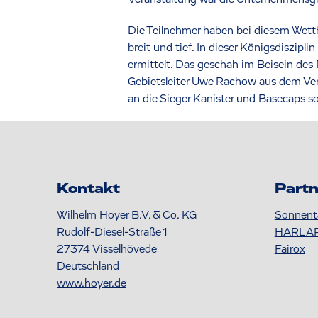
Die Teilnehmer haben bei diesem Wettb
breit und tief. In dieser Königsdiszip
ermittelt. Das geschah im Beisein de
Gebietsleiter Uwe Rachow aus dem Ver
an die Sieger Kanister und Basecaps 
Kontakt
Partn
Wilhelm Hoyer B.V. & Co. KG
Sonnent
Rudolf-Diesel-Straße 1
HARLA
27374
Visselhövede
Fairox
Deutschland
www.hoyer.de