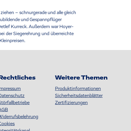
ziehen – schnurgerade und alle gleich
szubildende und Gespannpflüger
etlef Kurreck. Außerdem war Hoyer-
ei der Siegerehrung und überreichte
leinpreisen.
Rechtliches
Weitere Themen
Impressum
Produktinformationen
Datenschutz
S icherheitsdatenblätter
Störfallbetriebe
Zertifizierungen
AGB
Widerrufsbelehrung
Cookies
Integritätskanal