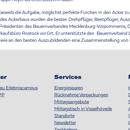
ewerb die Aufgabe, möglichst perfekte Furchen in den Acker zu 
lin des Ackerbaus wurden die besten Drehpflüger, Beetpflüger, Au
s Präsidenten des Bauernverbandes Mecklenburg-Vorpommerns, D
kaufsbüro Rostock vor Ort. Er unterstützte den Bauernverband b
sowie an den besten Auszubildenden eine Zusammenstellung von K
er
Services
au Erlebniscampus
Energiesparen
PP
Rücknahme Verpackungen
Mittagsangebote
Mittagstisch in Visselhövede
Standorte
Newsletter
Tankbelege