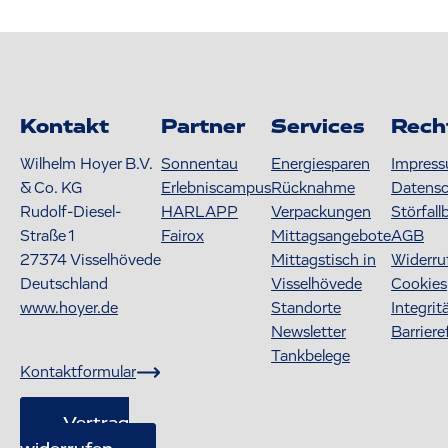
Kontakt
Partner
Services
Rech
Wilhelm Hoyer B.V.
Sonnentau
Energiesparen
Impres
& Co. KG
Erlebniscampus
Rücknahme
Datens
Rudolf-Diesel-
HARLAPP
Verpackungen
Störfall
Straße 1
Fairox
Mittagsangebote
AGB
27374
Visselhövede
Mittagstisch in
Widerru
Deutschland
Visselhövede
Cookies
www.hoyer.de
Standorte
Integrit
Newsletter
Barriere
Tankbelege
Kontaktformular
Vertrag