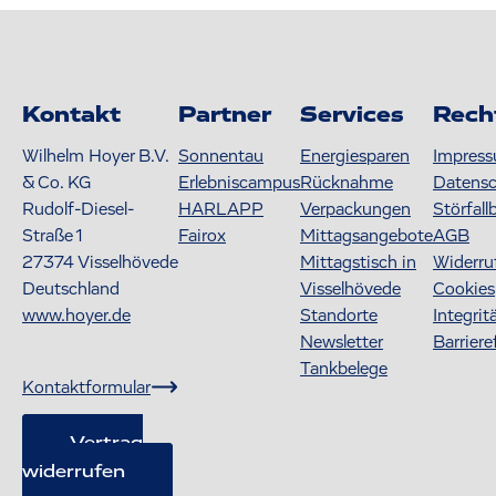
Kontakt
Partner
Services
Rech
Wilhelm Hoyer B.V.
Sonnentau
Energiesparen
Impres
& Co. KG
Erlebniscampus
Rücknahme
Datens
Rudolf-Diesel-
HARLAPP
Verpackungen
Störfall
Straße 1
Fairox
Mittagsangebote
AGB
27374
Visselhövede
Mittagstisch in
Widerru
Deutschland
Visselhövede
Cookies
www.hoyer.de
Standorte
Integrit
Newsletter
Barriere
Tankbelege
Kontaktformular
Vertrag
widerrufen