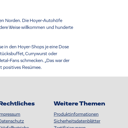
den Norden. Die Hoyer-Autohöfe
ndere Weise willkommen und hunderte
e in den Hoyer-Shops je eine Dose
tücksbuffet, Currywurst oder
e Metal-Fans schmecken. „Das war der
ut positives Resümee.
Rechtliches
Weitere Themen
Impressum
Produktinformationen
Datenschutz
S icherheitsdatenblätter
Störfallbetriebe
Zertifizierungen