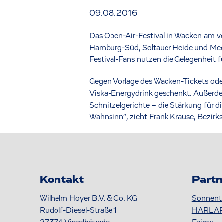
09.08.2016
Das Open-Air-Festival in Wacken am 
Hamburg-Süd, Soltauer Heide und Meck
Festival-Fans nutzen die Gelegenheit f
Gegen Vorlage des Wacken-Tickets ode
Viska-Energydrink geschenkt. Außerde
Schnitzelgerichte – die Stärkung für d
Wahnsinn“, zieht Frank Krause, Bezirk
Kontakt
Partn
Wilhelm Hoyer B.V. & Co. KG
Sonnent
Rudolf-Diesel-Straße 1
HARLA
27374
Visselhövede
Fairox