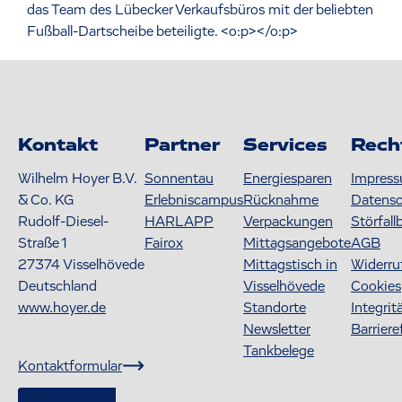
das Team des Lübecker Verkaufsbüros mit der beliebten
Fußball-Dartscheibe beteiligte. <o:p></o:p>
Kontakt
Partner
Services
Rech
Wilhelm Hoyer B.V.
Sonnentau
Energiesparen
Impres
& Co. KG
Erlebniscampus
Rücknahme
Datens
Rudolf-Diesel-
HARLAPP
Verpackungen
Störfall
Straße 1
Fairox
Mittagsangebote
AGB
27374
Visselhövede
Mittagstisch in
Widerru
Deutschland
Visselhövede
Cookies
www.hoyer.de
Standorte
Integrit
Newsletter
Barriere
Tankbelege
Kontaktformular