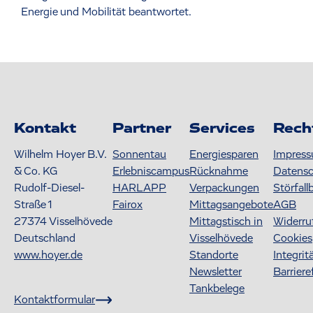
Energie und Mobilität beantwortet.
Kontakt
Partner
Services
Rech
Wilhelm Hoyer B.V.
Sonnentau
Energiesparen
Impres
& Co. KG
Erlebniscampus
Rücknahme
Datens
Rudolf-Diesel-
HARLAPP
Verpackungen
Störfall
Straße 1
Fairox
Mittagsangebote
AGB
27374
Visselhövede
Mittagstisch in
Widerru
Deutschland
Visselhövede
Cookies
www.hoyer.de
Standorte
Integrit
Newsletter
Barriere
Tankbelege
Kontaktformular