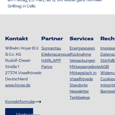
Grilltrag in Celle.
Kontakt
Partner
Services
Rech
Wilhelm Hoyer B.V.
Sonnentau
Energiesparen
Impres
& Co. KG
Erlebniscampus
Rücknahme
Datens
Rudolf-Diesel-
HARLAPP
Verpackungen
Störfall
Straße 1
Fairox
Mittagsangebote
AGB
27374
Visselhövede
Mittagstisch in
Widerru
Deutschland
Visselhövede
Cookies
www.hoyer.de
Standorte
Integrit
Newsletter
Barriere
Tankbelege
Kontaktformular
Vertrag