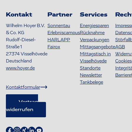
Kontakt
Partner
Services
Rech
Wilhelm Hoyer B.V.
Sonnentau
Energiesparen
Impres
& Co. KG
Erlebniscampus
Rücknahme
Datens
Rudolf-Diesel-
HARLAPP
Verpackungen
Störfall
Straße 1
Fairox
Mittagsangebote
AGB
27374
Visselhövede
Mittagstisch in
Widerru
Deutschland
Visselhövede
Cookies
www.hoyer.de
Standorte
Integrit
Newsletter
Barriere
Tankbelege
Kontaktformular
Vertrag
widerrufen