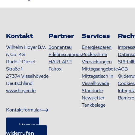
Kontakt
Partner
Services
Rech
Wilhelm Hoyer B.V.
Sonnentau
Energiesparen
Impres
& Co. KG
Erlebniscampus
Rücknahme
Datens
Rudolf-Diesel-
HARLAPP
Verpackungen
Störfall
Straße 1
Fairox
Mittagsangebote
AGB
27374
Visselhövede
Mittagstisch in
Widerru
Deutschland
Visselhövede
Cookies
www.hoyer.de
Standorte
Integrit
Newsletter
Barriere
Tankbelege
Kontaktformular
Vertrag
widerrufen