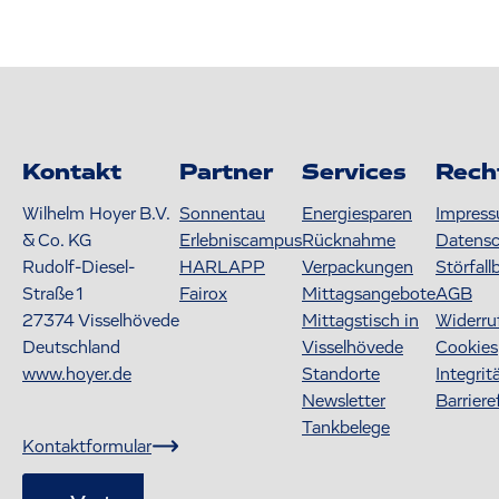
Kontakt
Partner
Services
Rech
Wilhelm Hoyer B.V.
Sonnentau
Energiesparen
Impres
& Co. KG
Erlebniscampus
Rücknahme
Datens
Rudolf-Diesel-
HARLAPP
Verpackungen
Störfall
Straße 1
Fairox
Mittagsangebote
AGB
27374
Visselhövede
Mittagstisch in
Widerru
Deutschland
Visselhövede
Cookies
www.hoyer.de
Standorte
Integrit
Newsletter
Barriere
Tankbelege
Kontaktformular