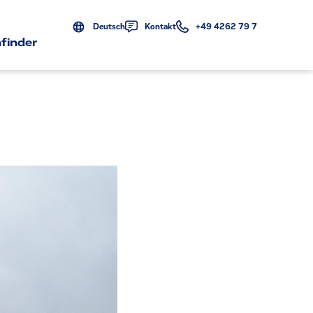
Deutsch
Kontakt
+49 4262 79 7
finder