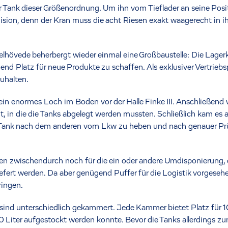
r Tank dieser Größenordnung. Um ihn vom Tieflader an seine Posi
ision, denn der Kran muss die acht Riesen exakt waagerecht in i
elhövede beherbergt wieder einmal eine Großbaustelle: Die Lage
end Platz für neue Produkte zu schaffen. Als exklusiver Vertriebs
uhalten.
in enormes Loch im Boden vor der Halle Finke III. Anschließen
 in die die Tanks abgelegt werden mussten. Schließlich kam es au
 Tank nach dem anderen vom Lkw zu heben und nach genauer Prü
ten zwischendurch noch für die ein oder andere Umdisponierung, d
efert werden. Da aber genügend Puffer für die Logistik vorgesehen
ringen.
 sind unterschiedlich gekammert. Jede Kammer bietet Platz für 
ter aufgestockt werden konnte. Bevor die Tanks allerdings zum