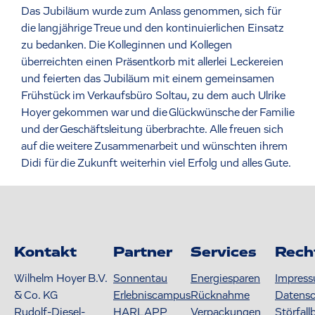
Das Jubiläum wurde zum Anlass genommen, sich für
die langjährige Treue und den kontinuierlichen Einsatz
zu bedanken. Die Kolleginnen und Kollegen
überreichten einen Präsentkorb mit allerlei Leckereien
und feierten das Jubiläum mit einem gemeinsamen
Frühstück im Verkaufsbüro Soltau, zu dem auch Ulrike
Hoyer gekommen war und die Glückwünsche der Familie
und der Geschäftsleitung überbrachte. Alle freuen sich
auf die weitere Zusammenarbeit und wünschten ihrem
Didi für die Zukunft weiterhin viel Erfolg und alles Gute.
Kontakt
Partner
Services
Rech
Wilhelm Hoyer B.V.
Sonnentau
Energiesparen
Impres
& Co. KG
Erlebniscampus
Rücknahme
Datens
Rudolf-Diesel-
HARLAPP
Verpackungen
Störfall