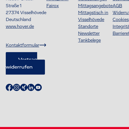
Straße 1
Fairox
Mittagsangebote
AGB
27374
Visselhövede
Mittagstisch in
Widerru
Deutschland
Visselhövede
Cookies
www.hoyer.de
Standorte
Integrit
Newsletter
Barriere
Tankbelege
Kontaktformular
Vertrag
widerrufen