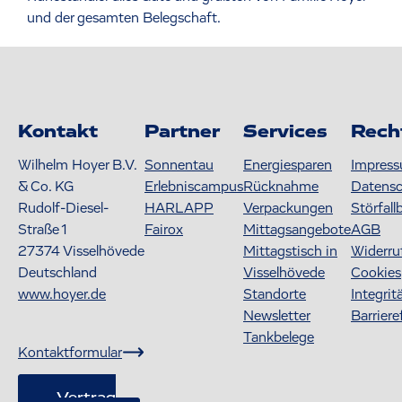
und der gesamten Belegschaft.
Kontakt
Partner
Services
Rech
Wilhelm Hoyer B.V.
Sonnentau
Energiesparen
Impres
& Co. KG
Erlebniscampus
Rücknahme
Datens
Rudolf-Diesel-
HARLAPP
Verpackungen
Störfall
Straße 1
Fairox
Mittagsangebote
AGB
27374
Visselhövede
Mittagstisch in
Widerru
Deutschland
Visselhövede
Cookies
www.hoyer.de
Standorte
Integrit
Newsletter
Barriere
Tankbelege
Kontaktformular
Vertrag