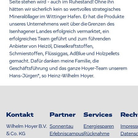
Seite stehen wird - auch im Ruhestand! Ohne ihn
hätten wir sicherlich kein so wertvolles strategisches
Mineralöllager im Wittinger Hafen. Er hat die Produkte
unseres Unternehmens weit über die Grenzen des
Isenhagener Landes erfolgreich vermarktet, ein
erfolgreiches Team geführt und zum führenden
Anbieter von Heizöl, Dieselkraftstoffen,
Schmierstoffen, Flüssiggas, AdBlue und Holzpellets
gemacht. Dafür danken meine Familie, die
Geschäftsführung und das ganze Hoyer-Team unserem
Hans-Jürgen", so Heinz-Wilhelm Hoyer.
Kontakt
Partner
Services
Rech
Wilhelm Hoyer B.V.
Sonnentau
Energiesparen
Impres
& Co. KG
Erlebniscampus
Rücknahme
Datens