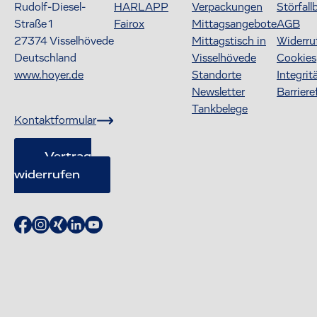
Rudolf-Diesel-
HARLAPP
Verpackungen
Störfall
Straße 1
Fairox
Mittagsangebote
AGB
27374
Visselhövede
Mittagstisch in
Widerru
Deutschland
Visselhövede
Cookies
www.hoyer.de
Standorte
Integrit
Newsletter
Barriere
Tankbelege
Kontaktformular
Vertrag
widerrufen