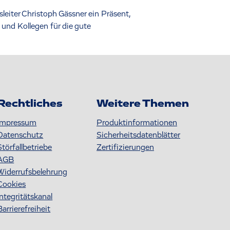
eiter Christoph Gässner ein Präsent,
und Kollegen für die gute
Rechtliches
Weitere Themen
Impressum
Produktinformationen
Datenschutz
S icherheitsdatenblätter
Störfallbetriebe
Zertifizierungen
AGB
Widerrufsbelehrung
Cookies
Integritätskanal
Barrierefreiheit