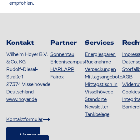
empfohlen.
Kontakt
Partner
Services
Rech
Wilhelm Hoyer B.V.
Sonnentau
Energiesparen
Impres
& Co. KG
Erlebniscampus
Rücknahme
Datens
Rudolf-Diesel-
HARLAPP
Verpackungen
Störfall
Straße 1
Fairox
Mittagsangebote
AGB
27374
Visselhövede
Mittagstisch in
Widerru
Deutschland
Visselhövede
Cookies
www.hoyer.de
Standorte
Integrit
Newsletter
Barriere
Tankbelege
Kontaktformular
Vertrag