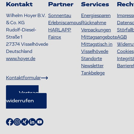
Kontakt
Partner
Services
Rech
Wilhelm Hoyer B.V.
Sonnentau
Energiesparen
Impres
& Co. KG
Erlebniscampus
Rücknahme
Datens
Rudolf-Diesel-
HARLAPP
Verpackungen
Störfall
Straße 1
Fairox
Mittagsangebote
AGB
27374
Visselhövede
Mittagstisch in
Widerru
Deutschland
Visselhövede
Cookies
www.hoyer.de
Standorte
Integrit
Newsletter
Barriere
Tankbelege
Kontaktformular
Vertrag
widerrufen