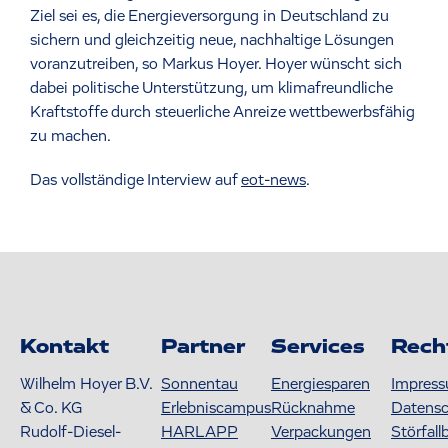
Ziel sei es, die Energieversorgung in Deutschland zu
sichern und gleichzeitig neue, nachhaltige Lösungen
voranzutreiben, so Markus Hoyer. Hoyer wünscht sich
dabei politische Unterstützung, um klimafreundliche
Kraftstoffe durch steuerliche Anreize wettbewerbsfähig
zu machen.
Das vollständige Interview auf
eot-news
.
Kontakt
Partner
Services
Rech
Wilhelm Hoyer B.V.
Sonnentau
Energiesparen
Impres
& Co. KG
Erlebniscampus
Rücknahme
Datens
Rudolf-Diesel-
HARLAPP
Verpackungen
Störfall