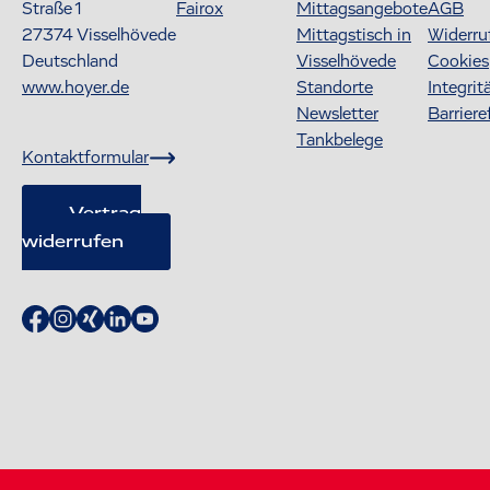
Straße 1
Fairox
Mittagsangebote
AGB
27374
Visselhövede
Mittagstisch in
Widerru
Deutschland
Visselhövede
Cookies
www.hoyer.de
Standorte
Integrit
Newsletter
Barriere
Tankbelege
Kontaktformular
Vertrag
widerrufen