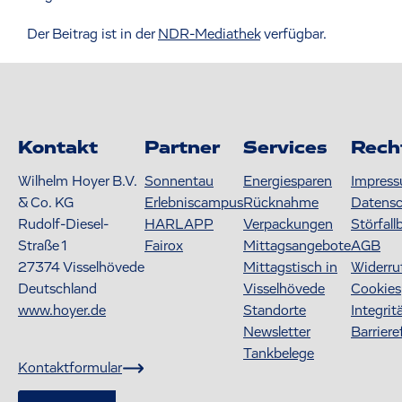
Der Beitrag ist in der
NDR-Mediathek
verfügbar.
Kontakt
Partner
Services
Rech
Wilhelm Hoyer B.V.
Sonnentau
Energiesparen
Impres
& Co. KG
Erlebniscampus
Rücknahme
Datens
Rudolf-Diesel-
HARLAPP
Verpackungen
Störfall
Straße 1
Fairox
Mittagsangebote
AGB
27374
Visselhövede
Mittagstisch in
Widerru
Deutschland
Visselhövede
Cookies
www.hoyer.de
Standorte
Integrit
Newsletter
Barriere
Tankbelege
Kontaktformular