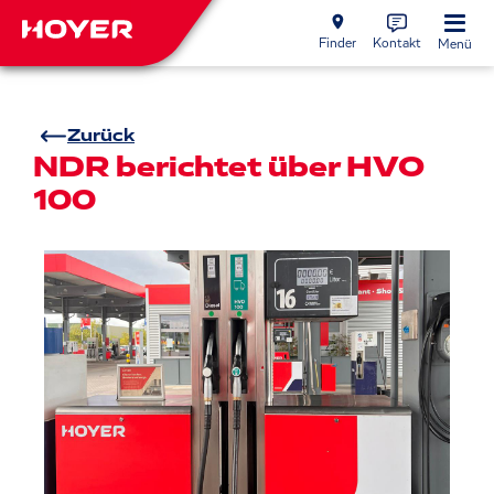
Finder
Kontakt
Menü
Zurück
NDR berichtet über HVO
100