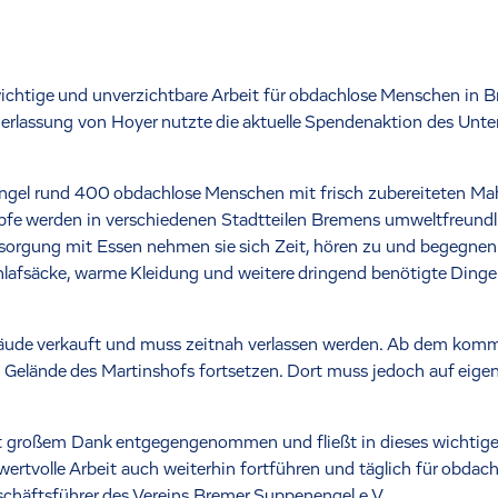
ichtige und unverzichtbare Arbeit für obdachlose Menschen in B
rlassung von Hoyer nutzte die aktuelle Spendenaktion des Unte
ngel rund 400 obdachlose Menschen mit frisch zubereiteten Mah
fe werden in verschiedenen Stadtteilen Bremens umweltfreundl
ersorgung mit Essen nehmen sie sich Zeit, hören zu und begegn
afsäcke, warme Kleidung und weitere dringend benötigte Dinge
bäude verkauft und muss zeitnah verlassen werden. Ab dem komm
 Gelände des Martinshofs fortsetzen. Dort muss jedoch auf eigen
 großem Dank entgegengenommen und fließt in dieses wichtige Z
 wertvolle Arbeit auch weiterhin fortführen und täglich für obda
Geschäftsführer des Vereins Bremer Suppenengel e.V..