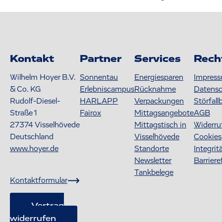
Kontakt
Partner
Services
Rech
Wilhelm Hoyer B.V.
Sonnentau
Energiesparen
Impres
& Co. KG
Erlebniscampus
Rücknahme
Datens
Rudolf-Diesel-
HARLAPP
Verpackungen
Störfall
Straße 1
Fairox
Mittagsangebote
AGB
27374
Visselhövede
Mittagstisch in
Widerru
Deutschland
Visselhövede
Cookies
www.hoyer.de
Standorte
Integrit
Newsletter
Barriere
Tankbelege
Kontaktformular
Vertrag
widerrufen