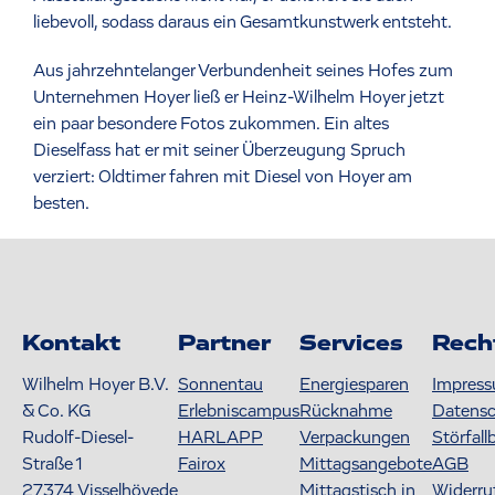
liebevoll, sodass daraus ein Gesamtkunstwerk entsteht.
Aus jahrzehntelanger Verbundenheit seines Hofes zum
Unternehmen Hoyer ließ er Heinz-Wilhelm Hoyer jetzt
ein paar besondere Fotos zukommen. Ein altes
Dieselfass hat er mit seiner Überzeugung Spruch
verziert: Oldtimer fahren mit Diesel von Hoyer am
besten.
Kontakt
Partner
Services
Rech
Wilhelm Hoyer B.V.
Sonnentau
Energiesparen
Impres
& Co. KG
Erlebniscampus
Rücknahme
Datens
Rudolf-Diesel-
HARLAPP
Verpackungen
Störfall
Straße 1
Fairox
Mittagsangebote
AGB
27374
Visselhövede
Mittagstisch in
Widerru