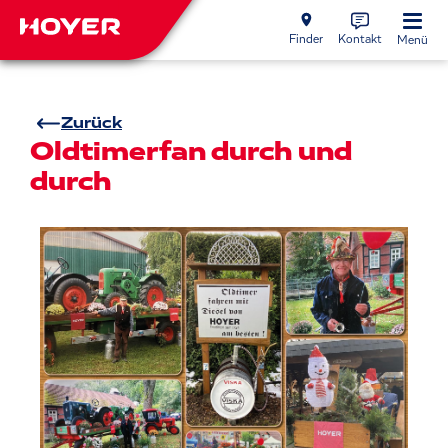
Finder
Kontakt
Menü
Zurück
Oldtimerfan durch und
durch