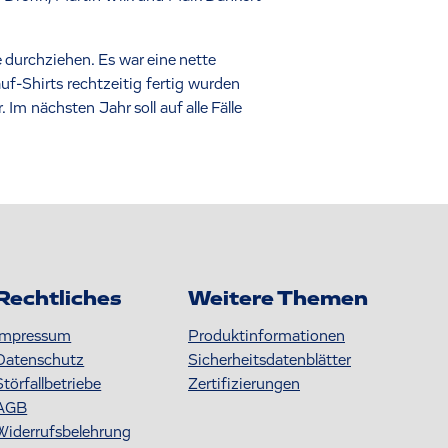
 durchziehen. Es war eine nette
f-Shirts rechtzeitig fertig wurden
 nächsten Jahr soll auf alle Fälle
Rechtliches
Weitere Themen
Impressum
Produktinformationen
Datenschutz
S icherheitsdatenblätter
Störfallbetriebe
Zertifizierungen
AGB
Widerrufsbelehrung