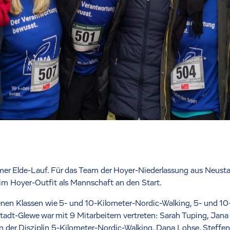
mer Elde-Lauf. Für das Team der Hoyer-Niederlassung aus Neusta
im Hoyer-Outfit als Mannschaft an den Start.
enen Klassen wie 5- und 10-Kilometer-Nordic-Walking, 5- und 10
stadt-Glewe war mit 9 Mitarbeitern vertreten: Sarah Tuping, Jana 
n der Disziplin 5-Kilometer-Nordic-Walking, Dana Lohse, Steffen