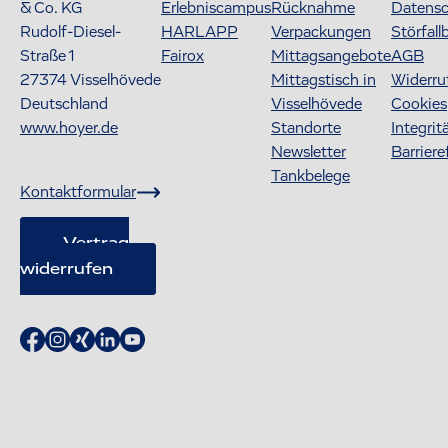
& Co. KG
Erlebniscampus
Rücknahme
Datens
Rudolf-Diesel-
HARLAPP
Verpackungen
Störfall
Straße 1
Fairox
Mittagsangebote
AGB
27374
Visselhövede
Mittagstisch in
Widerru
Deutschland
Visselhövede
Cookies
www.hoyer.de
Standorte
Integrit
Newsletter
Barriere
Tankbelege
Kontaktformular
Vertrag
widerrufen