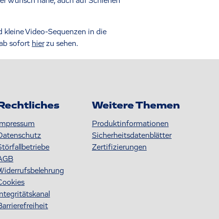
der Wunsch nahe, auch auf Schienen
d kleine Video-Sequenzen in die
 ab sofort
hier
zu sehen.
Rechtliches
Weitere Themen
Impressum
Produktinformationen
Datenschutz
S icherheitsdatenblätter
Störfallbetriebe
Zertifizierungen
AGB
Widerrufsbelehrung
Cookies
Integritätskanal
Barrierefreiheit