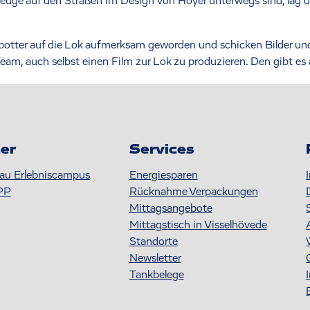
zeuge auf den Straßen im Design von Hoyer unterwegs sind, lag 
spotter auf die Lok aufmerksam geworden und schicken Bilder un
Team, auch selbst einen Film zur Lok zu produzieren. Den gibt es
er
Services
au Erlebniscampus
Energiesparen
PP
Rücknahme Verpackungen
Mittagsangebote
Mittagstisch in Visselhövede
Standorte
Newsletter
Tankbelege