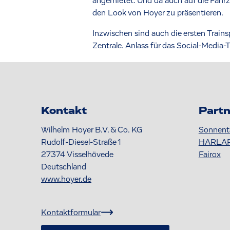
angemietet. Und da auch auf die Fahr
den Look von Hoyer zu präsentieren.
Inzwischen sind auch die ersten Train
Zentrale. Anlass für das Social-Media-
Kontakt
Partn
Wilhelm Hoyer B.V. & Co. KG
Sonnent
Rudolf-Diesel-Straße 1
HARLA
27374
Visselhövede
Fairox
Deutschland
www.hoyer.de
Kontaktformular