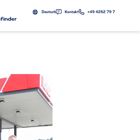
Deutsch
Kontakt
+49 4262 79 7
finder