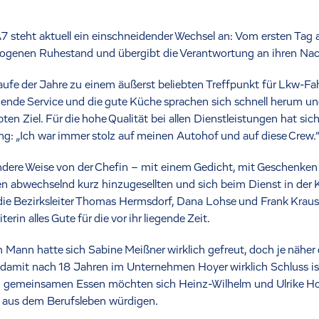
7 steht aktuell ein einschneidender Wechsel an: Vom ersten Tag 
zogenen Ruhestand und übergibt die Verantwortung an ihren Nach
aufe der Jahre zu einem äußerst beliebten Treffpunkt für Lkw-Fah
ende Service und die gute Küche sprachen sich schnell herum u
ten Ziel. Für die hohe Qualität bei allen Dienstleistungen hat si
ng: „Ich war immer stolz auf meinen Autohof und auf diese Crew.
ndere Weise von der Chefin – mit einem Gedicht, mit Geschenken u
en abwechselnd kurz hinzugesellten und sich beim Dienst in der 
ie Bezirksleiter Thomas Hermsdorf, Dana Lohse und Frank Kraus
in alles Gute für die vor ihr liegende Zeit.
m Mann hatte sich Sabine Meißner wirklich gefreut, doch je näher
s damit nach 18 Jahren im Unternehmen Hoyer wirklich Schluss is
em gemeinsamen Essen möchten sich Heinz-Wilhelm und Ulrike Ho
 aus dem Berufsleben würdigen.