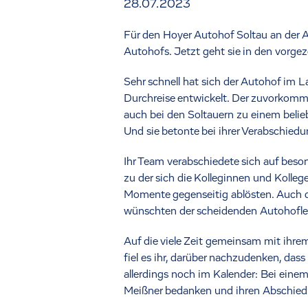
28.07.2023
Für den Hoyer Autohof Soltau an der A
Autohofs. Jetzt geht sie in den vorge
Sehr schnell hat sich der Autohof im L
Durchreise entwickelt. Der zuvorkomm
auch bei den Soltauern zu einem belieb
Und sie betonte bei ihrer Verabschiedu
Ihr Team verabschiedete sich auf beso
zu der sich die Kolleginnen und Kolleg
Momente gegenseitig ablösten. Auch d
wünschten der scheidenden Autohofleiter
Auf die viele Zeit gemeinsam mit ihre
fiel es ihr, darüber nachzudenken, das
allerdings noch im Kalender: Bei ein
Meißner bedanken und ihren Abschied