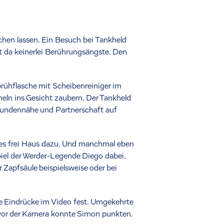
hen lassen. Ein Besuch bei Tankheld
t da keinerlei Berührungsängste. Den
rühflasche mit Scheibenreiniger im
heln ins Gesicht zaubern. Der Tankheld
Kundennähe und Partnerschaft auf
t es frei Haus dazu. Und manchmal eben
spiel der Werder-Legende Diego dabei.
 Zapfsäule beispielsweise oder bei
ne Eindrücke im Video fest. Umgekehrte
h vor der Kamera konnte Simon punkten.