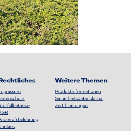
Rechtliches
Weitere Themen
Impressum
Produktinformationen
Datenschutz
S icherheitsdatenblätter
Störfallbetriebe
Zertifizierungen
AGB
Widerrufsbelehrung
Cookies