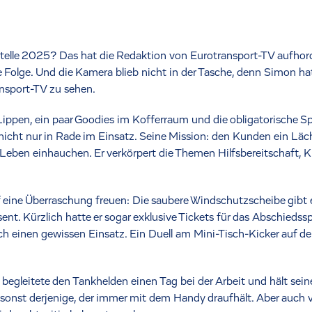
telle 2025? Das hat die Redaktion von Eurotransport-TV aufhorc
olge. Und die Kamera blieb nicht in der Tasche, denn Simon ha
nsport-TV zu sehen.
ippen, ein paar Goodies im Kofferraum und die obligatorische Sp
nicht nur in Rade im Einsatz. Seine Mission: den Kunden ein Läc
Leben einhauchen. Er verkörpert die Themen Hilfsbereitschaft, 
auf eine Überraschung freuen: Die saubere Windschutzscheibe gib
sent. Kürzlich hatte er sogar exklusive Tickets für das Abschieds
h einen gewissen Einsatz. Ein Duell am Mini-Tisch-Kicker auf der
egleitete den Tankhelden einen Tag bei der Arbeit und hält sei
st sonst derjenige, der immer mit dem Handy draufhält. Aber auc