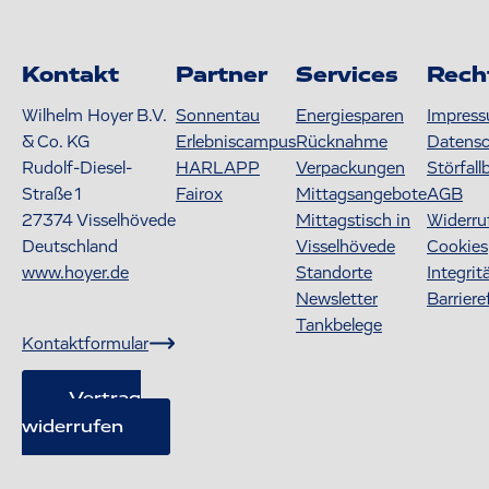
Kontakt
Partner
Services
Rech
Wilhelm Hoyer B.V.
Sonnentau
Energiesparen
Impres
& Co. KG
Erlebniscampus
Rücknahme
Datens
Rudolf-Diesel-
HARLAPP
Verpackungen
Störfall
Straße 1
Fairox
Mittagsangebote
AGB
27374
Visselhövede
Mittagstisch in
Widerru
Deutschland
Visselhövede
Cookies
www.hoyer.de
Standorte
Integrit
Newsletter
Barriere
Tankbelege
Kontaktformular
Vertrag
widerrufen