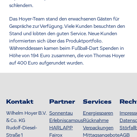
schlendern.
Das Hoyer-Team stand den erwachsenen Gästen für
Gespräche zur Verfügung. Viele Kunden besuchten den
Stand und lobten den guten Service. Neue Kunden
informierten sich über das Produktportfolio.
Währenddessen kamen beim Fußball-Dart Spenden in
Höhe von 194 Euro zusammen, die von Thomas Hoyer
auf 400 Euro aufgerundet wurden.
Kontakt
Partner
Services
Rech
Wilhelm Hoyer B.V.
Sonnentau
Energiesparen
Impres
& Co. KG
Erlebniscampus
Rücknahme
Datens
Rudolf-Diesel-
HARLAPP
Verpackungen
Störfall
Straße 1
Fairox
Mittagsangebote
AGB