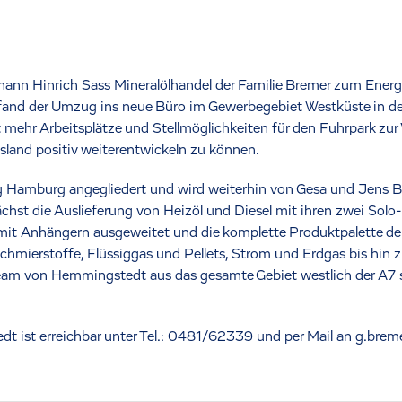
hann Hinrich Sass Mineralölhandel der Familie Bremer zum Ener
and der Umzug ins neue Büro im Gewerbegebiet Westküste in de
 mehr Arbeitsplätze und Stellmöglichkeiten für den Fuhrpark zur
land positiv weiterentwickeln zu können.
g Hamburg angegliedert und wird weiterhin von Gesa und Jens Bre
hst die Auslieferung von Heizöl und Diesel mit ihren zwei Solo
e mit Anhängern ausgeweitet und die komplette Produktpalette 
hmierstoffe, Flüssiggas und Pellets, Strom und Erdgas bis hin z
Team von Hemmingstedt aus das gesamte Gebiet westlich der A7
t ist erreichbar unter Tel.: 0481/62339 und per Mail an g.brem