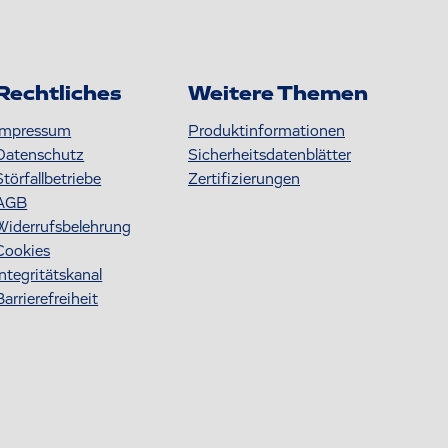
Rechtliches
Weitere Themen
Impressum
Produktinformationen
Datenschutz
S icherheitsdatenblätter
Störfallbetriebe
Zertifizierungen
AGB
Widerrufsbelehrung
Cookies
Integritätskanal
Barrierefreiheit