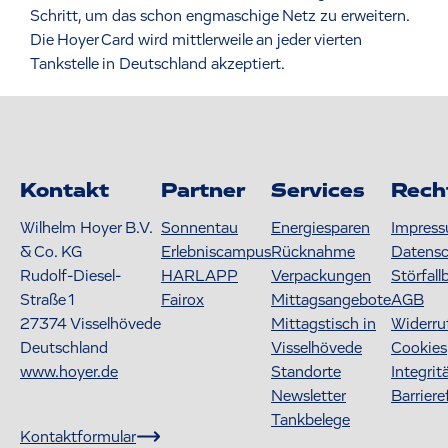
Schritt, um das schon engmaschige Netz zu erweitern.
Die Hoyer Card wird mittlerweile an jeder vierten
Tankstelle in Deutschland akzeptiert.
Kontakt
Partner
Services
Rech
Wilhelm Hoyer B.V.
Sonnentau
Energiesparen
Impres
& Co. KG
Erlebniscampus
Rücknahme
Datens
Rudolf-Diesel-
HARLAPP
Verpackungen
Störfall
Straße 1
Fairox
Mittagsangebote
AGB
27374
Visselhövede
Mittagstisch in
Widerru
Deutschland
Visselhövede
Cookies
www.hoyer.de
Standorte
Integrit
Newsletter
Barriere
Tankbelege
Kontaktformular