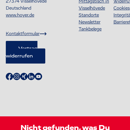
27374
Visselhövede
Mittagstisch in
Widerru
Deutschland
Visselhövede
Cookies
www.hoyer.de
Standorte
Integrit
Newsletter
Barriere
Tankbelege
Kontaktformular
Vertrag
widerrufen
Nicht gefunden, was Du