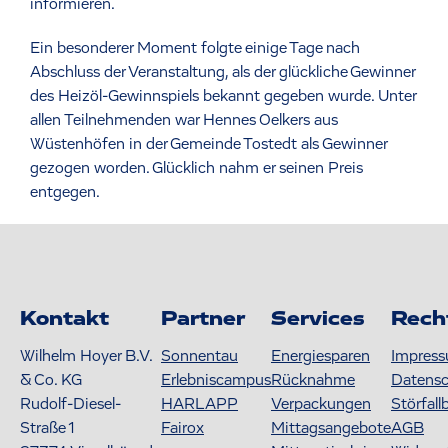
informieren.
Ein besonderer Moment folgte einige Tage nach
Abschluss der Veranstaltung, als der glückliche Gewinner
des Heizöl-Gewinnspiels bekannt gegeben wurde. Unter
allen Teilnehmenden war Hennes Oelkers aus
Wüstenhöfen in der Gemeinde Tostedt als Gewinner
gezogen worden. Glücklich nahm er seinen Preis
entgegen.
Kontakt
Partner
Services
Rech
Wilhelm Hoyer B.V.
Sonnentau
Energiesparen
Impres
& Co. KG
Erlebniscampus
Rücknahme
Datens
Rudolf-Diesel-
HARLAPP
Verpackungen
Störfall
Straße 1
Fairox
Mittagsangebote
AGB