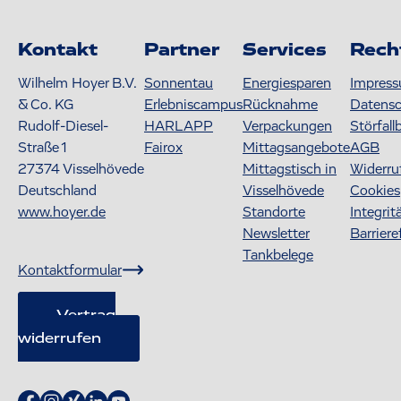
Kontakt
Partner
Services
Rech
Wilhelm Hoyer B.V.
Sonnentau
Energiesparen
Impres
& Co. KG
Erlebniscampus
Rücknahme
Datens
Rudolf-Diesel-
HARLAPP
Verpackungen
Störfall
Straße 1
Fairox
Mittagsangebote
AGB
27374
Visselhövede
Mittagstisch in
Widerru
Deutschland
Visselhövede
Cookies
www.hoyer.de
Standorte
Integrit
Newsletter
Barriere
Tankbelege
Kontaktformular
Vertrag
widerrufen