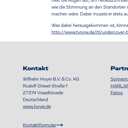
hielt die Augen auf, um herauszufinden
wie die Stimmung an den Standorten 
machen wäre. Dabei musste er stets au
Was dabei herausgekommen ist, können 
http://www.tvnow.de/rtl/undercover-b
Kontakt
Partn
Wilhelm Hoyer B.V. & Co. KG
Sonnent
Rudolf-Diesel-Straße 1
HARLA
27374
Visselhövede
Fairox
Deutschland
www.hoyer.de
Kontaktformular