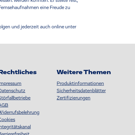
ssert werden könnten. Er stellte fest,
 Fernsehaufnahmen eine Freude zu
gen und jederzeit auch online unter
Rechtliches
Weitere Themen
Impressum
Produktinformationen
Datenschutz
S icherheitsdatenblätter
Störfallbetriebe
Zertifizierungen
AGB
Widerrufsbelehrung
Cookies
Integritätskanal
Barrierefreiheit