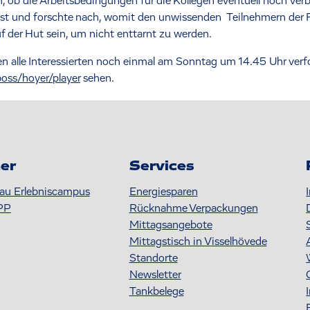
, ob die Arbeitsbedingungen für die Kollegen eventuell noch verbe
ist und forschte nach, womit den unwissenden Teilnehmern der
f der Hut sein, um nicht enttarnt zu werden.
alle Interessierten noch einmal am Sonntag um 14.45 Uhr verfol
oss/hoyer/player
sehen.
er
Services
au Erlebniscampus
Energiesparen
PP
Rücknahme Verpackungen
Mittagsangebote
Mittagstisch in Visselhövede
Standorte
Newsletter
Tankbelege